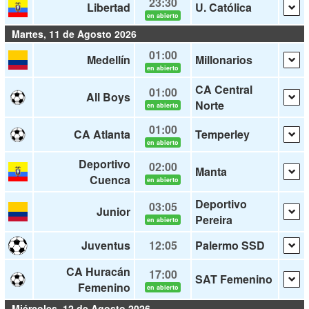
23:30
Libertad
U. Católica
en abierto
Martes, 11 de Agosto 2026
01:00
Medellín
Millonarios
en abierto
CA Central
01:00
All Boys
Norte
en abierto
01:00
CA Atlanta
Temperley
en abierto
Deportivo
02:00
Manta
Cuenca
en abierto
Deportivo
03:05
Junior
Pereira
en abierto
Juventus
12:05
Palermo SSD
CA Huracán
17:00
SAT Femenino
Femenino
en abierto
Miércoles, 12 de Agosto 2026