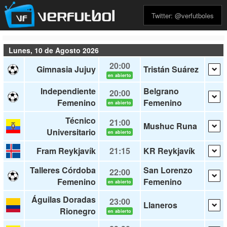
Twitter: @verfutboles
Lunes, 10 de Agosto 2026
20:00
Gimnasia Jujuy
Tristán Suárez
en abierto
Independiente
Belgrano
20:00
Femenino
Femenino
en abierto
Técnico
21:00
Mushuc Runa
Universitario
en abierto
Fram Reykjavík
21:15
KR Reykjavík
Talleres Córdoba
San Lorenzo
22:00
Femenino
Femenino
en abierto
Águilas Doradas
23:00
Llaneros
Rionegro
en abierto