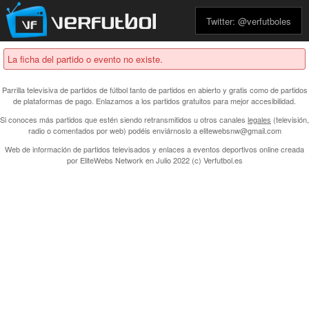
Twitter: @verfutboles
La ficha del partido o evento no existe.
Parrilla televisiva de partidos de fútbol tanto de partidos en abierto y gratis como de partidos
de plataformas de pago. Enlazamos a los partidos gratuitos para mejor accesibilidad.
Si conoces más partidos que estén siendo retransmitidos u otros canales
legales
(televisión,
radio o comentados por web) podéis enviárnoslo a elitewebsnw@gmail.com
Web de información de partidos televisados y enlaces a eventos deportivos online creada
por
EliteWebs Network
en Julio 2022 (c) Verfutbol.es