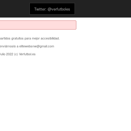
Twitter: @verfutboles
partidos gratuitos para mejor accesibilidad.
s enviárnoslo a elitewebsnw@gmail.com
ulio 2022 (c) Verfutbol.es