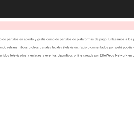
anto de partidos en abierto y gratis como de partidos de plataformas de pago. Enlazamos a los 
endo retransmitidos u otros canales
legales
(televisión, radio o comentados por web) podéi
rtidos televisados y enlaces a eventos deportivos online creada por
EliteWebs Network
en J