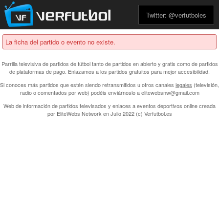
Twitter: @verfutboles
La ficha del partido o evento no existe.
Parrilla televisiva de partidos de fútbol tanto de partidos en abierto y gratis como de partidos
de plataformas de pago. Enlazamos a los partidos gratuitos para mejor accesibilidad.
Si conoces más partidos que estén siendo retransmitidos u otros canales
legales
(televisión,
radio o comentados por web) podéis enviárnoslo a elitewebsnw@gmail.com
Web de información de partidos televisados y enlaces a eventos deportivos online creada
por
EliteWebs Network
en Julio 2022 (c) Verfutbol.es