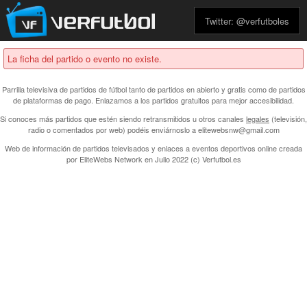
Twitter: @verfutboles
La ficha del partido o evento no existe.
Parrilla televisiva de partidos de fútbol tanto de partidos en abierto y gratis como de partidos
de plataformas de pago. Enlazamos a los partidos gratuitos para mejor accesibilidad.
Si conoces más partidos que estén siendo retransmitidos u otros canales
legales
(televisión,
radio o comentados por web) podéis enviárnoslo a elitewebsnw@gmail.com
Web de información de partidos televisados y enlaces a eventos deportivos online creada
por
EliteWebs Network
en Julio 2022 (c) Verfutbol.es