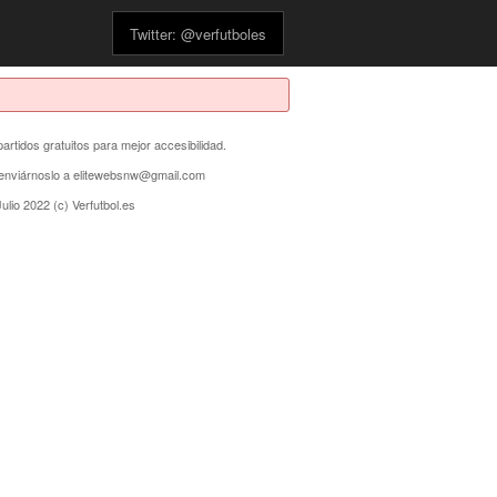
Twitter: @verfutboles
partidos gratuitos para mejor accesibilidad.
s enviárnoslo a elitewebsnw@gmail.com
ulio 2022 (c) Verfutbol.es