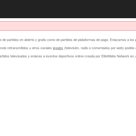
anto de partidos en abierto y gratis como de partidos de plataformas de pago. Enlazamos a los 
endo retransmitidos u otros canales
legales
(televisión, radio o comentados por web) podéi
rtidos televisados y enlaces a eventos deportivos online creada por
EliteWebs Network
en J