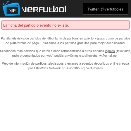
Twitter: @verfutboles
La ficha del partido o evento no existe.
Parrilla televisiva de partidos de fútbol tanto de partidos en abierto y gratis como de partidos
de plataformas de pago. Enlazamos a los partidos gratuitos para mejor accesibilidad.
Si conoces más partidos que estén siendo retransmitidos u otros canales
legales
(televisión,
radio o comentados por web) podéis enviárnoslo a elitewebsnw@gmail.com
Web de información de partidos televisados y enlaces a eventos deportivos online creada
por
EliteWebs Network
en Julio 2022 (c) Verfutbol.es