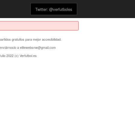
Twitter: @verfutboles
partidos gratuitos para mejor accesibilidad.
s enviárnoslo a elitewebsnw@gmail.com
ulio 2022 (c) Verfutbol.es