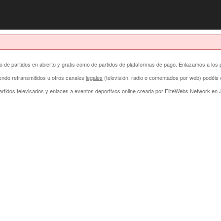
anto de partidos en abierto y gratis como de partidos de plataformas de pago. Enlazamos a los 
endo retransmitidos u otros canales
legales
(televisión, radio o comentados por web) podéi
rtidos televisados y enlaces a eventos deportivos online creada por
EliteWebs Network
en J