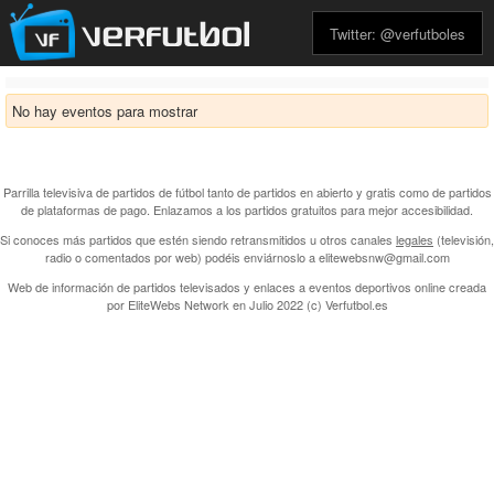
Twitter: @verfutboles
No hay eventos para mostrar
Parrilla televisiva de partidos de fútbol tanto de partidos en abierto y gratis como de partidos
de plataformas de pago. Enlazamos a los partidos gratuitos para mejor accesibilidad.
Si conoces más partidos que estén siendo retransmitidos u otros canales
legales
(televisión,
radio o comentados por web) podéis enviárnoslo a elitewebsnw@gmail.com
Web de información de partidos televisados y enlaces a eventos deportivos online creada
por
EliteWebs Network
en Julio 2022 (c) Verfutbol.es