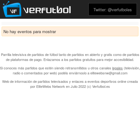
Twitter: @verfutboles
No hay eventos para mostrar
Parrilla televisiva de partidos de fútbol tanto de partidos en abierto y gratis como de partidos
de plataformas de pago. Enlazamos a los partidos gratuitos para mejor accesibilidad.
Si conoces más partidos que estén siendo retransmitidos u otros canales
legales
(televisión,
radio o comentados por web) podéis enviárnoslo a elitewebsnw@gmail.com
Web de información de partidos televisados y enlaces a eventos deportivos online creada
por
EliteWebs Network
en Julio 2022 (c) Verfutbol.es