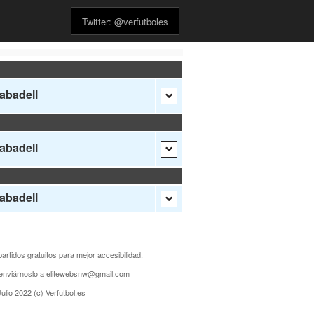
Twitter: @verfutboles
abadell
abadell
abadell
partidos gratuitos para mejor accesibilidad.
s enviárnoslo a elitewebsnw@gmail.com
ulio 2022 (c) Verfutbol.es