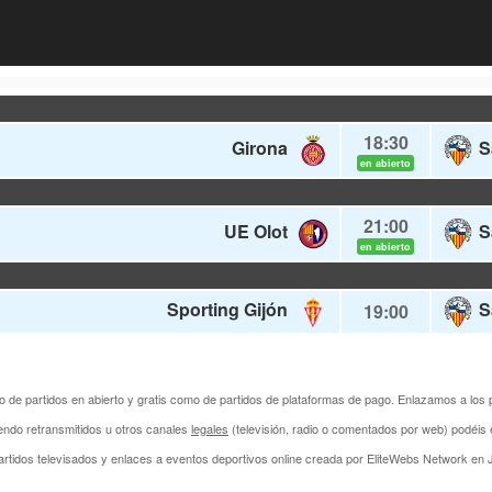
18:30
Girona
S
en abierto
21:00
UE Olot
S
en abierto
Sporting Gijón
S
19:00
anto de partidos en abierto y gratis como de partidos de plataformas de pago. Enlazamos a los 
endo retransmitidos u otros canales
legales
(televisión, radio o comentados por web) podéi
rtidos televisados y enlaces a eventos deportivos online creada por
EliteWebs Network
en J