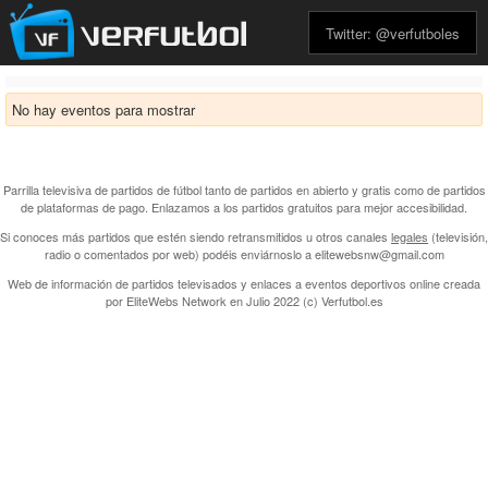
Twitter: @verfutboles
No hay eventos para mostrar
Parrilla televisiva de partidos de fútbol tanto de partidos en abierto y gratis como de partidos
de plataformas de pago. Enlazamos a los partidos gratuitos para mejor accesibilidad.
Si conoces más partidos que estén siendo retransmitidos u otros canales
legales
(televisión,
radio o comentados por web) podéis enviárnoslo a elitewebsnw@gmail.com
Web de información de partidos televisados y enlaces a eventos deportivos online creada
por
EliteWebs Network
en Julio 2022 (c) Verfutbol.es