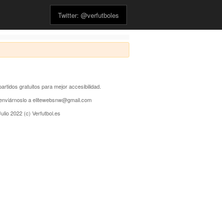
Twitter: @verfutboles
partidos gratuitos para mejor accesibilidad.
s enviárnoslo a elitewebsnw@gmail.com
ulio 2022 (c) Verfutbol.es