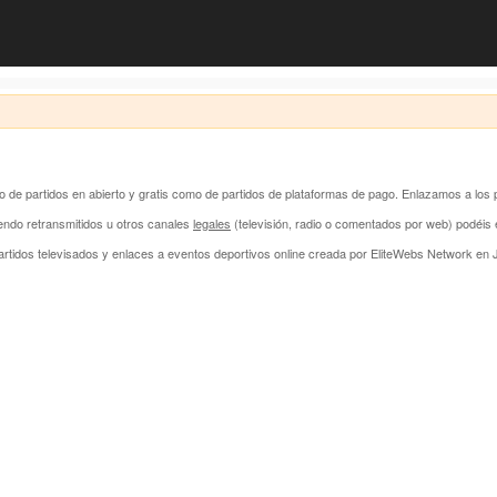
anto de partidos en abierto y gratis como de partidos de plataformas de pago. Enlazamos a los 
endo retransmitidos u otros canales
legales
(televisión, radio o comentados por web) podéi
rtidos televisados y enlaces a eventos deportivos online creada por
EliteWebs Network
en J