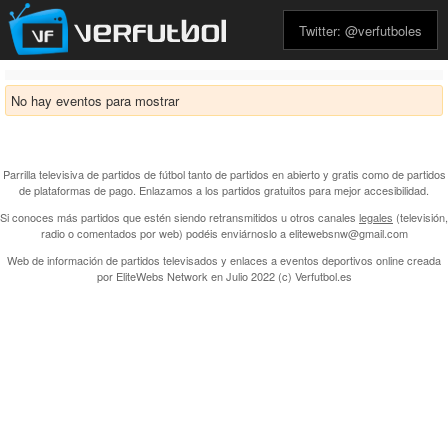
Twitter: @verfutboles
No hay eventos para mostrar
Parrilla televisiva de partidos de fútbol tanto de partidos en abierto y gratis como de partidos
de plataformas de pago. Enlazamos a los partidos gratuitos para mejor accesibilidad.
Si conoces más partidos que estén siendo retransmitidos u otros canales
legales
(televisión,
radio o comentados por web) podéis enviárnoslo a elitewebsnw@gmail.com
Web de información de partidos televisados y enlaces a eventos deportivos online creada
por
EliteWebs Network
en Julio 2022 (c) Verfutbol.es