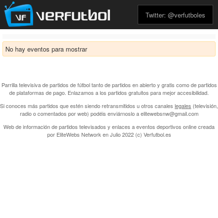
Twitter: @verfutboles
No hay eventos para mostrar
Parrilla televisiva de partidos de fútbol tanto de partidos en abierto y gratis como de partidos
de plataformas de pago. Enlazamos a los partidos gratuitos para mejor accesibilidad.
Si conoces más partidos que estén siendo retransmitidos u otros canales
legales
(televisión,
radio o comentados por web) podéis enviárnoslo a elitewebsnw@gmail.com
Web de información de partidos televisados y enlaces a eventos deportivos online creada
por
EliteWebs Network
en Julio 2022 (c) Verfutbol.es