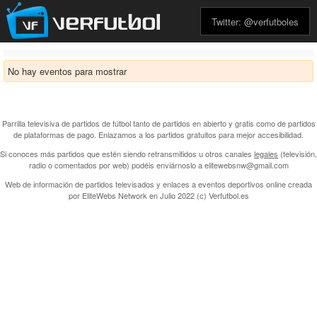
Twitter: @verfutboles
No hay eventos para mostrar
Parrilla televisiva de partidos de fútbol tanto de partidos en abierto y gratis como de partidos
de plataformas de pago. Enlazamos a los partidos gratuitos para mejor accesibilidad.
Si conoces más partidos que estén siendo retransmitidos u otros canales
legales
(televisión,
radio o comentados por web) podéis enviárnoslo a elitewebsnw@gmail.com
Web de información de partidos televisados y enlaces a eventos deportivos online creada
por
EliteWebs Network
en Julio 2022 (c) Verfutbol.es