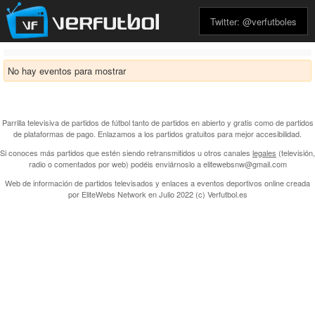
Twitter: @verfutboles
No hay eventos para mostrar
Parrilla televisiva de partidos de fútbol tanto de partidos en abierto y gratis como de partidos
de plataformas de pago. Enlazamos a los partidos gratuitos para mejor accesibilidad.
Si conoces más partidos que estén siendo retransmitidos u otros canales
legales
(televisión,
radio o comentados por web) podéis enviárnoslo a elitewebsnw@gmail.com
Web de información de partidos televisados y enlaces a eventos deportivos online creada
por
EliteWebs Network
en Julio 2022 (c) Verfutbol.es