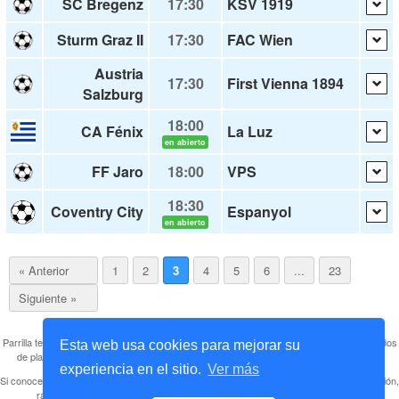
SC Bregenz
17:30
KSV 1919
Sturm Graz II
17:30
FAC Wien
Austria
17:30
First Vienna 1894
Salzburg
18:00
CA Fénix
La Luz
en abierto
FF Jaro
18:00
VPS
18:30
Coventry City
Espanyol
en abierto
« Anterior
1
2
3
4
5
6
...
23
Siguiente »
Parrilla televisiva de partidos de fútbol tanto de partidos en abierto y gratis como de partidos
Esta web usa cookies para mejorar su
de plataformas de pago. Enlazamos a los partidos gratuitos para mejor accesibilidad.
experiencia en el sitio.
Ver más
Si conoces más partidos que estén siendo retransmitidos u otros canales
legales
(televisión,
radio o comentados por web) podéis enviárnoslo a elitewebsnw@gmail.com