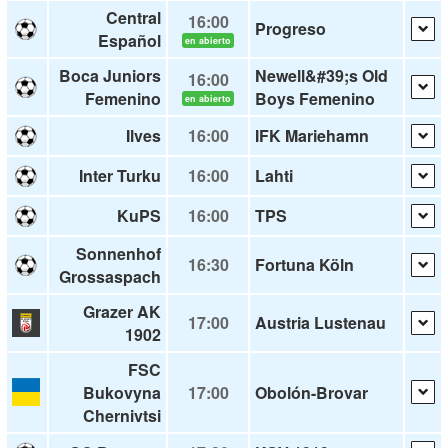
Central
16:00
Progreso
Español
en abierto
Boca Juniors
Newell&#39;s Old
16:00
Femenino
Boys Femenino
en abierto
Ilves
16:00
IFK Mariehamn
Inter Turku
16:00
Lahti
KuPS
16:00
TPS
Sonnenhof
16:30
Fortuna Köln
Grossaspach
Grazer AK
17:00
Austria Lustenau
1902
FSC
Bukovyna
17:00
Obolón-Brovar
Chernivtsi