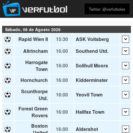
Twitter: @verfutboles
Sábado, 08 de Agosto 2026
Rapid Wien II
15:30
ASK Voitsberg
Altrincham
16:00
Southend Utd.
Harrogate
16:00
Solihull Moors
Town
Hornchurch
16:00
Kidderminster
Scunthorpe
16:00
Yeovil Town
Utd.
Forest Green
16:00
Halifax Town
Rovers
Boston
16:00
Aldershot
United