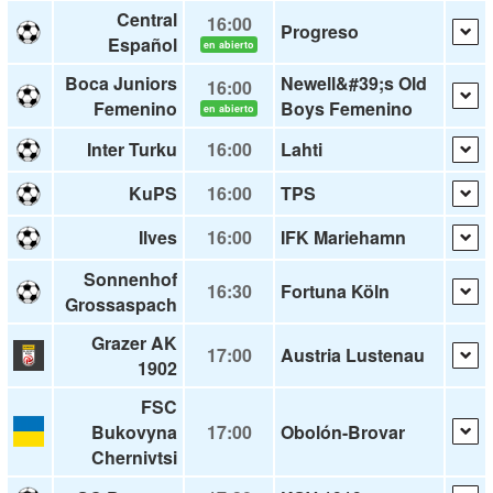
Central
16:00
Progreso
Español
en abierto
Boca Juniors
Newell&#39;s Old
16:00
Femenino
Boys Femenino
en abierto
Inter Turku
16:00
Lahti
KuPS
16:00
TPS
Ilves
16:00
IFK Mariehamn
Sonnenhof
16:30
Fortuna Köln
Grossaspach
Grazer AK
17:00
Austria Lustenau
1902
FSC
Bukovyna
17:00
Obolón-Brovar
Chernivtsi