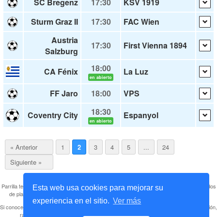
SC Bregenz
17:30
KSV 1919
Sturm Graz II
17:30
FAC Wien
Austria
17:30
First Vienna 1894
Salzburg
18:00
CA Fénix
La Luz
en abierto
FF Jaro
18:00
VPS
18:30
Coventry City
Espanyol
en abierto
« Anterior
1
2
3
4
5
...
24
Siguiente »
Parrilla televisiva de partidos de fútbol tanto de partidos en abierto y gratis como de partidos
Esta web usa cookies para mejorar su
de plataformas de pago. Enlazamos a los partidos gratuitos para mejor accesibilidad.
experiencia en el sitio.
Ver más
Si conoces más partidos que estén siendo retransmitidos u otros canales
legales
(televisión,
radio o comentados por web) podéis enviárnoslo a elitewebsnw@gmail.com