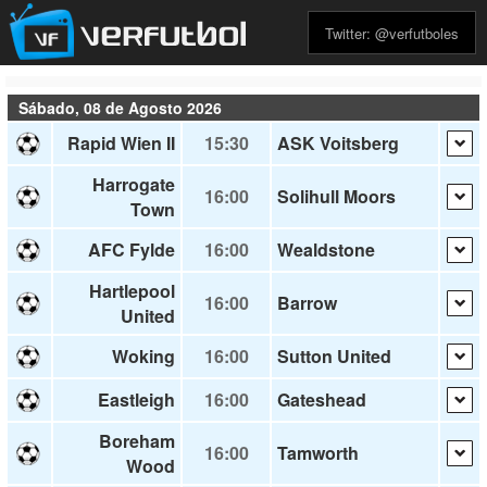
Twitter: @verfutboles
Sábado, 08 de Agosto 2026
Rapid Wien II
15:30
ASK Voitsberg
Harrogate
16:00
Solihull Moors
Town
AFC Fylde
16:00
Wealdstone
Hartlepool
16:00
Barrow
United
Woking
16:00
Sutton United
Eastleigh
16:00
Gateshead
Boreham
16:00
Tamworth
Wood