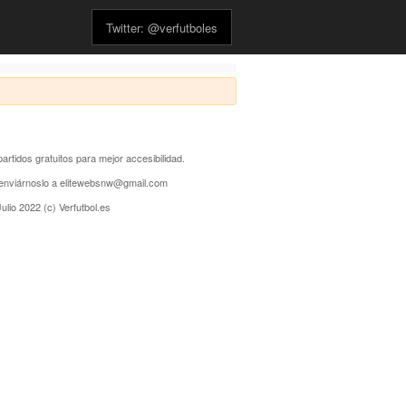
Twitter: @verfutboles
partidos gratuitos para mejor accesibilidad.
s enviárnoslo a elitewebsnw@gmail.com
ulio 2022 (c) Verfutbol.es