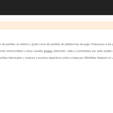
anto de partidos en abierto y gratis como de partidos de plataformas de pago. Enlazamos a los 
endo retransmitidos u otros canales
legales
(televisión, radio o comentados por web) podéi
rtidos televisados y enlaces a eventos deportivos online creada por
EliteWebs Network
en J