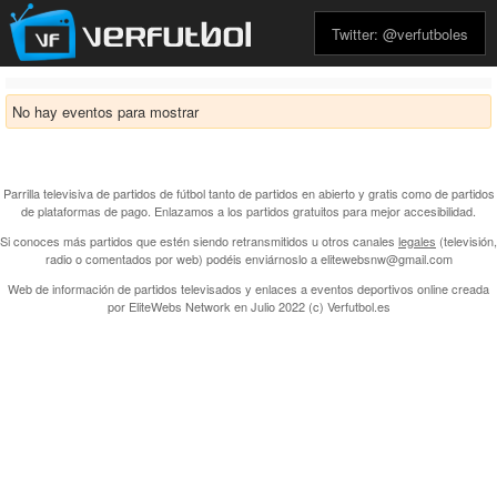
Twitter: @verfutboles
No hay eventos para mostrar
Parrilla televisiva de partidos de fútbol tanto de partidos en abierto y gratis como de partidos
de plataformas de pago. Enlazamos a los partidos gratuitos para mejor accesibilidad.
Si conoces más partidos que estén siendo retransmitidos u otros canales
legales
(televisión,
radio o comentados por web) podéis enviárnoslo a elitewebsnw@gmail.com
Web de información de partidos televisados y enlaces a eventos deportivos online creada
por
EliteWebs Network
en Julio 2022 (c) Verfutbol.es