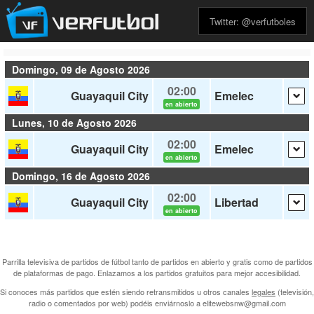
Twitter: @verfutboles
Domingo, 09 de Agosto 2026
02:00
Guayaquil City
Emelec
en abierto
Lunes, 10 de Agosto 2026
02:00
Guayaquil City
Emelec
en abierto
Domingo, 16 de Agosto 2026
02:00
Guayaquil City
Libertad
en abierto
Parrilla televisiva de partidos de fútbol tanto de partidos en abierto y gratis como de partidos
de plataformas de pago. Enlazamos a los partidos gratuitos para mejor accesibilidad.
Si conoces más partidos que estén siendo retransmitidos u otros canales
legales
(televisión,
radio o comentados por web) podéis enviárnoslo a elitewebsnw@gmail.com