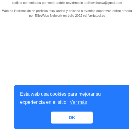
radio o comentados por web) podéis enviárnoslo a elitewebsnw@gmail.com
Web de información de partidos televisados y enlaces a eventos deportivos online creada
por
EliteWebs Network
en Julio 2022 (c) Verfutbol.es
Esta web usa cookies para mejorar su
experiencia en el sitio.
Ver más
OK