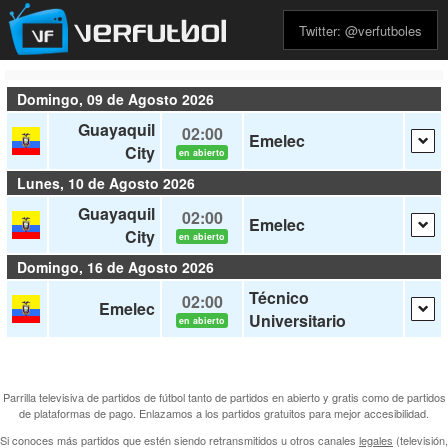
Twitter: @verfutboles
Domingo, 09 de Agosto 2026
Guayaquil
02:00
Emelec
City
en abierto
Lunes, 10 de Agosto 2026
Guayaquil
02:00
Emelec
City
en abierto
Domingo, 16 de Agosto 2026
Técnico
02:00
Emelec
Universitario
en abierto
Parrilla televisiva de partidos de fútbol tanto de partidos en abierto y gratis como de partidos
de plataformas de pago. Enlazamos a los partidos gratuitos para mejor accesibilidad.
Si conoces más partidos que estén siendo retransmitidos u otros canales
legales
(televisión,